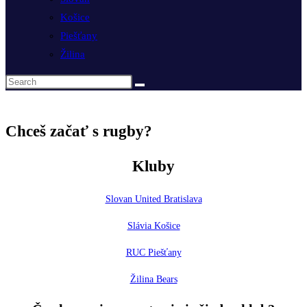
Košice
Piešťany
Žilina
Chceš začať s rugby?
Kluby
Slovan United Bratislava
Slávia Košice
RUC Piešťany
Žilina Bears