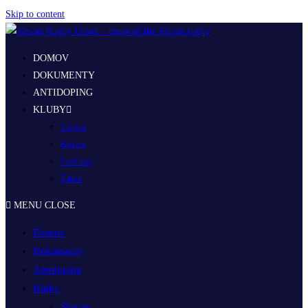
Skip to content
DOMOV
DOKUMENTY
ANTIDOPING
KLUBY
Slovan
Košice
Piešťany
Žilina
MENU
CLOSE
Domov
Dokumenty
Antidoping
Kluby
Slovan