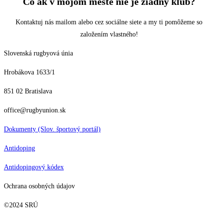
Čo ak v mojom meste nie je žiadny klub?
Kontaktuj nás mailom alebo cez sociálne siete a my ti pomôžeme so
založením vlastného!
Slovenská rugbyová únia
Hrobákova 1633/1
851 02 Bratislava
office@rugbyunion.sk
Dokumenty (Slov. športový portál)
Antidoping
Antidopingový kódex
Ochrana osobných údajov
©2024 SRÚ